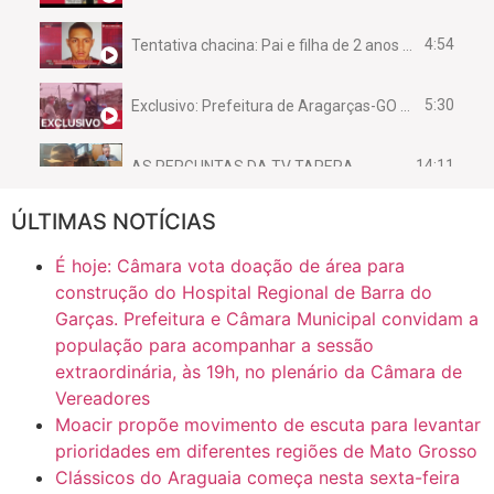
4:54
Tentativa chacina: Pai e filha de 2 anos assassinados em casa enquanto dormiam
5:30
Exclusivo: Prefeitura de Aragarças-GO sob suspeita de desviar maquinário público para uso privado.
14:11
AS PERGUNTAS DA TV TAPERA
ÚLTIMAS NOTÍCIAS
16:30
CASO SAIURY - SEM CORTES
É hoje: Câmara vota doação de área para
6:31
Mini Ginásio de Aragarças- Só a bo$ta
construção do Hospital Regional de Barra do
Garças. Prefeitura e Câmara Municipal convidam a
população para acompanhar a sessão
7:10
ARAGARÇAS: Uma das obras que não tem prioridade
extraordinária, às 19h, no plenário da Câmara de
Vereadores
Moacir propõe movimento de escuta para levantar
prioridades em diferentes regiões de Mato Grosso
Clássicos do Araguaia começa nesta sexta-feira