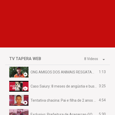
TV TAPERA WEB
8 Videos
1:13
ONG AMIGOS DOS ANIMAIS RESGATAM EMA FERIDA NA BR 070
3:25
Caso Saiury: 8 meses de angústia e busca por justiça
4:54
Tentativa chacina: Pai e filha de 2 anos assassinados em casa enquanto dormiam
5:30
Exclusivo: Prefeitura de Aragarças-GO sob suspeita de desviar maquinário público para uso privado.