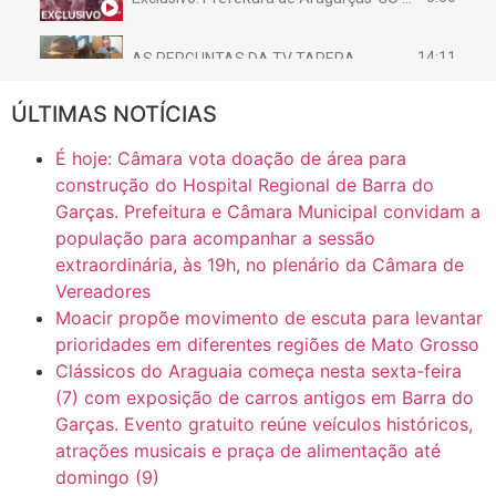
14:11
AS PERGUNTAS DA TV TAPERA
ÚLTIMAS NOTÍCIAS
16:30
CASO SAIURY - SEM CORTES
É hoje: Câmara vota doação de área para
6:31
Mini Ginásio de Aragarças- Só a bo$ta
construção do Hospital Regional de Barra do
Garças. Prefeitura e Câmara Municipal convidam a
população para acompanhar a sessão
7:10
ARAGARÇAS: Uma das obras que não tem prioridade
extraordinária, às 19h, no plenário da Câmara de
Vereadores
Moacir propõe movimento de escuta para levantar
prioridades em diferentes regiões de Mato Grosso
Clássicos do Araguaia começa nesta sexta-feira
(7) com exposição de carros antigos em Barra do
Garças. Evento gratuito reúne veículos históricos,
atrações musicais e praça de alimentação até
domingo (9)