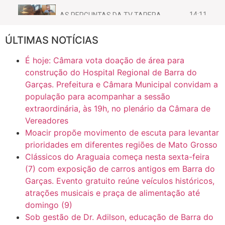
14:11
AS PERGUNTAS DA TV TAPERA
ÚLTIMAS NOTÍCIAS
16:30
CASO SAIURY - SEM CORTES
É hoje: Câmara vota doação de área para
6:31
Mini Ginásio de Aragarças- Só a bo$ta
construção do Hospital Regional de Barra do
Garças. Prefeitura e Câmara Municipal convidam a
população para acompanhar a sessão
7:10
ARAGARÇAS: Uma das obras que não tem prioridade
extraordinária, às 19h, no plenário da Câmara de
Vereadores
Moacir propõe movimento de escuta para levantar
prioridades em diferentes regiões de Mato Grosso
Clássicos do Araguaia começa nesta sexta-feira
(7) com exposição de carros antigos em Barra do
Garças. Evento gratuito reúne veículos históricos,
atrações musicais e praça de alimentação até
domingo (9)
Sob gestão de Dr. Adilson, educação de Barra do