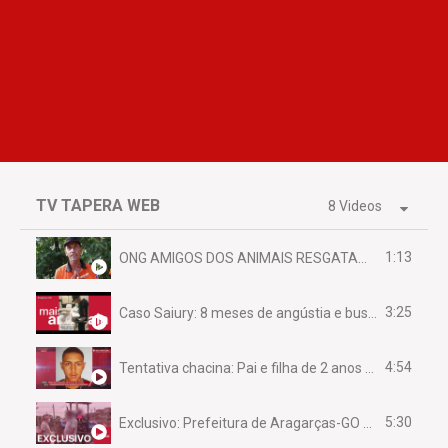
TV TAPERA WEB
8 Videos
1:13
ONG AMIGOS DOS ANIMAIS RESGATAM EMA FERIDA NA BR 070
3:25
Caso Saiury: 8 meses de angústia e busca por justiça
4:54
Tentativa chacina: Pai e filha de 2 anos assassinados em casa enquanto dormiam
5:30
Exclusivo: Prefeitura de Aragarças-GO sob suspeita de desviar maquinário público para uso privado.