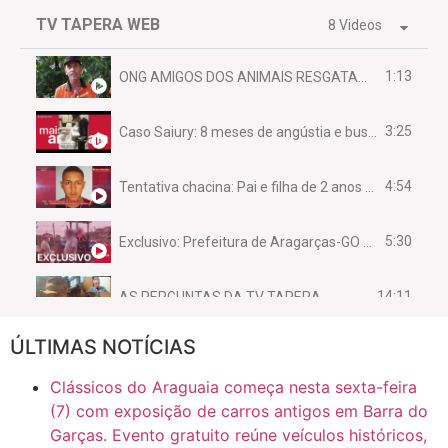
TV TAPERA WEB
8 Videos
1:13
ONG AMIGOS DOS ANIMAIS RESGATAM EMA FERIDA NA BR 070
3:25
Caso Saiury: 8 meses de angústia e busca por justiça
4:54
Tentativa chacina: Pai e filha de 2 anos assassinados em casa enquanto dormiam
5:30
Exclusivo: Prefeitura de Aragarças-GO sob suspeita de desviar maquinário público para uso privado.
14:11
AS PERGUNTAS DA TV TAPERA
ÚLTIMAS NOTÍCIAS
16:30
CASO SAIURY - SEM CORTES
Clássicos do Araguaia começa nesta sexta-feira
6:31
Mini Ginásio de Aragarças- Só a bo$ta
(7) com exposição de carros antigos em Barra do
Garças. Evento gratuito reúne veículos históricos,