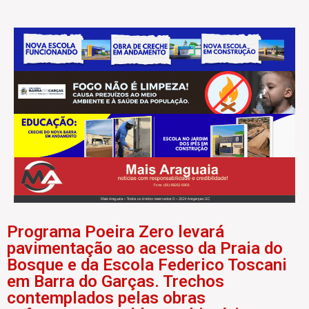
Programa Poeira Zero levará
pavimentação ao acesso da Praia do
Bosque e da Escola Federico Toscani
em Barra do Garças. Trechos
contemplados pelas obras