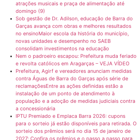
atrações musicais e praça de alimentação até
7:10
ARAGARÇAS: Uma das obras que não tem prioridade
domingo (9)
Sob gestão de Dr. Adilson, educação de Barra do
Garças avança com obras e melhores resultados
no ensinoMaior escola da história do município,
novas unidades e desempenho no SAEB
consolidam investimentos na educação
Nem o padroeiro escapou: Prefeitura muda feriado
e revolta católicos em Aragarças – VEJA VÍDEO
Prefeitura, Agirf e vereadores anunciam medidas
contra Águas de Barra do Garças após série de
reclamaçõesEntre as ações definidas estão a
instalação de um ponto de atendimento à
população e a adoção de medidas judiciais contra
a concessionária
IPTU Premiado e Emplaca Barra 2026: cupons
para o sorteio já estão disponíveis para retirada. O
sorteio dos prêmios será no dia 15 de janeiro de
2027; Confira os prêmios e o passo a passo para