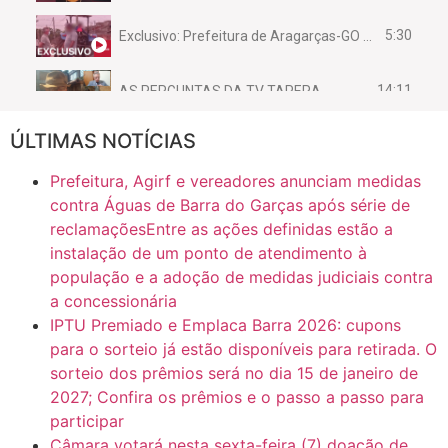
5:30
Exclusivo: Prefeitura de Aragarças-GO sob suspeita de desviar maquinário público para uso privado.
14:11
AS PERGUNTAS DA TV TAPERA
ÚLTIMAS NOTÍCIAS
16:30
CASO SAIURY - SEM CORTES
Prefeitura, Agirf e vereadores anunciam medidas
6:31
Mini Ginásio de Aragarças- Só a bo$ta
contra Águas de Barra do Garças após série de
reclamaçõesEntre as ações definidas estão a
instalação de um ponto de atendimento à
7:10
ARAGARÇAS: Uma das obras que não tem prioridade
população e a adoção de medidas judiciais contra
a concessionária
IPTU Premiado e Emplaca Barra 2026: cupons
para o sorteio já estão disponíveis para retirada. O
sorteio dos prêmios será no dia 15 de janeiro de
2027; Confira os prêmios e o passo a passo para
participar
Câmara votará nesta sexta-feira (7) doação de