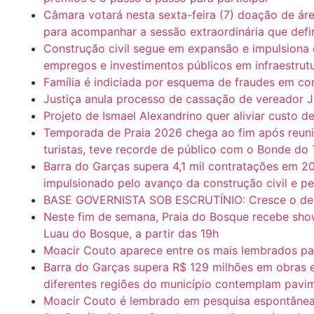
Câmara votará nesta sexta-feira (7) doação de ár
para acompanhar a sessão extraordinária que defi
Construção civil segue em expansão e impulsiona
empregos e investimentos públicos em infraestrut
Família é indiciada por esquema de fraudes em co
Justiça anula processo de cassação de vereador J
Projeto de Ismael Alexandrino quer aliviar custo 
Temporada de Praia 2026 chega ao fim após reunir
turistas, teve recorde de público com o Bonde do 
Barra do Garças supera 4,1 mil contratações em 
impulsionado pelo avanço da construção civil e p
BASE GOVERNISTA SOB ESCRUTÍNIO: Cresce o deba
Neste fim de semana, Praia do Bosque recebe show
Luau do Bosque, a partir das 19h
Moacir Couto aparece entre os mais lembrados p
Barra do Garças supera R$ 129 milhões em obras 
diferentes regiões do município contemplam pavime
Moacir Couto é lembrado em pesquisa espontâne