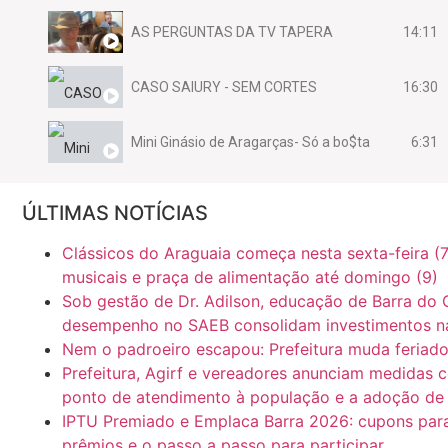
14:11
AS PERGUNTAS DA TV TAPERA
16:30
CASO SAIURY - SEM CORTES
6:31
Mini Ginásio de Aragarças- Só a bo$ta
7:10
ARAGARÇAS: Uma das obras que não tem prioridade
ÚLTIMAS NOTÍCIAS
Clássicos do Araguaia começa nesta sexta-feira (7
musicais e praça de alimentação até domingo (9)
Sob gestão de Dr. Adilson, educação de Barra do 
desempenho no SAEB consolidam investimentos n
Nem o padroeiro escapou: Prefeitura muda feriad
Prefeitura, Agirf e vereadores anunciam medidas 
ponto de atendimento à população e a adoção de m
IPTU Premiado e Emplaca Barra 2026: cupons para o
prêmios e o passo a passo para participar