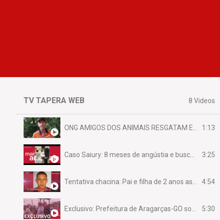
TV TAPERA WEB
8 Videos
1:13
ONG AMIGOS DOS ANIMAIS RESGATAM EMA FERIDA NA BR 070
3:25
Caso Saiury: 8 meses de angústia e busca por justiça
4:54
Tentativa chacina: Pai e filha de 2 anos assassinados em casa enquanto dormiam
5:30
Exclusivo: Prefeitura de Aragarças-GO sob suspeita de desviar maquinário público para uso privado.