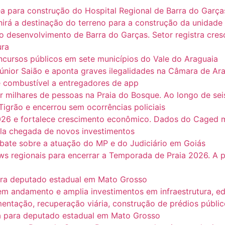
ea para construção do Hospital Regional de Barra do Garç
nirá a destinação do terreno para a construção da unidade
 o desenvolvimento de Barra do Garças. Setor registra c
ura
ncursos públicos em sete municípios do Vale do Araguaia
únior Saião e aponta graves ilegalidades na Câmara de Ar
de combustível a entregadores de app
 milhares de pessoas na Praia do Bosque. Ao longo de sei
Tigrão e encerrou sem ocorrências policiais
2026 e fortalece crescimento econômico. Dados do Caged
ela chegada de novos investimentos
te sobre a atuação do MP e do Judiciário em Goiás
s regionais para encerrar a Temporada de Praia 2026. A p
ara deputado estadual em Mato Grosso
em andamento e amplia investimentos em infraestrutura, e
ntação, recuperação viária, construção de prédios público
a para deputado estadual em Mato Grosso