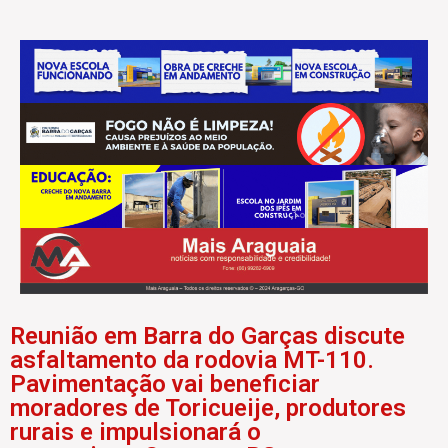
Reunião em Barra do Garças discute
asfaltamento da rodovia MT-110.
Pavimentação vai beneficiar
moradores de Toricueije, produtores
rurais e impulsionará o