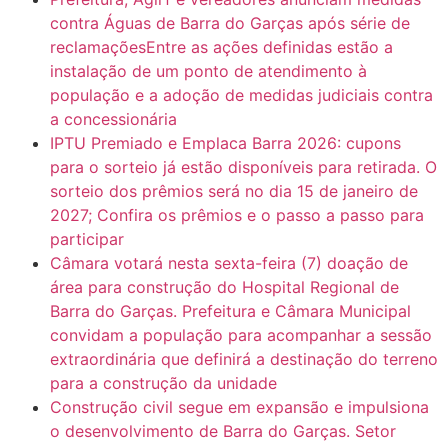
6:31
Mini Ginásio de Aragarças- Só a bo$ta
contra Águas de Barra do Garças após série de
reclamaçõesEntre as ações definidas estão a
instalação de um ponto de atendimento à
7:10
ARAGARÇAS: Uma das obras que não tem prioridade
população e a adoção de medidas judiciais contra
a concessionária
IPTU Premiado e Emplaca Barra 2026: cupons
para o sorteio já estão disponíveis para retirada. O
sorteio dos prêmios será no dia 15 de janeiro de
2027; Confira os prêmios e o passo a passo para
participar
Câmara votará nesta sexta-feira (7) doação de
área para construção do Hospital Regional de
Barra do Garças. Prefeitura e Câmara Municipal
convidam a população para acompanhar a sessão
extraordinária que definirá a destinação do terreno
para a construção da unidade
Construção civil segue em expansão e impulsiona
o desenvolvimento de Barra do Garças. Setor