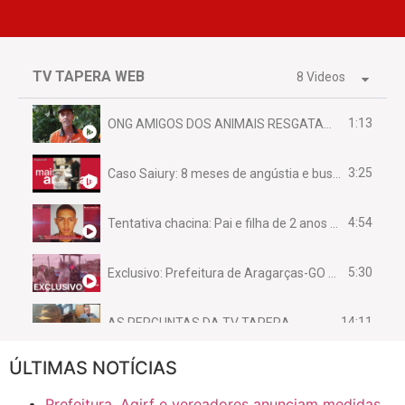
TV TAPERA WEB
8 Videos
1:13
ONG AMIGOS DOS ANIMAIS RESGATAM EMA FERIDA NA BR 070
3:25
Caso Saiury: 8 meses de angústia e busca por justiça
4:54
Tentativa chacina: Pai e filha de 2 anos assassinados em casa enquanto dormiam
5:30
Exclusivo: Prefeitura de Aragarças-GO sob suspeita de desviar maquinário público para uso privado.
14:11
AS PERGUNTAS DA TV TAPERA
ÚLTIMAS NOTÍCIAS
16:30
CASO SAIURY - SEM CORTES
Prefeitura, Agirf e vereadores anunciam medidas