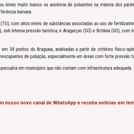
tou níveis muito baixos ou ausência de poluentes na maioria dos parâ
rferência humana.
(TO), com altos níveis de substâncias associadas ao uso de fertilizan
 sob intensa pressão turística; e Aragarças (GO) e Britânia (GO), com 
em 34 pontos do Araguaia, analisadas a partir de critérios físico-q
cupantes de poluição, especialmente em áreas com forte pressão turís
ropecuária em municípios que não contam com infraestrutura adequada.
em nosso novo canal de WhatsApp e receba notícias em tem