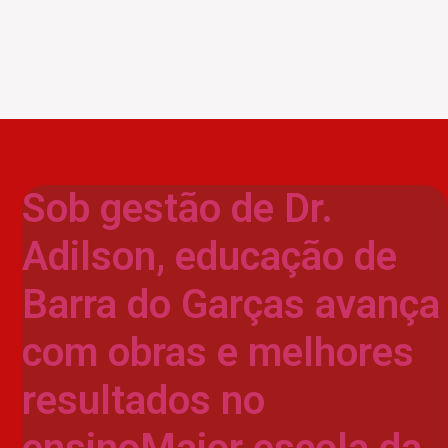
Sob gestão de Dr.
Adilson, educação de
Barra do Garças avança
com obras e melhores
resultados no