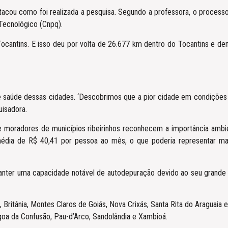
acou como foi realizada a pesquisa. Segundo a professora, o processo
 Tecnológico (Cnpq).
Tocantins. E isso deu por volta de 26.677 km dentro do Tocantins e 
e saúde dessas cidades. ‘Descobrimos que a pior cidade em condições d
uisadora.
 moradores de municípios ribeirinhos reconhecem a importância ambien
édia de R$ 40,41 por pessoa ao mês, o que poderia representar ma
manter uma capacidade notável de autodepuração devido ao seu grande v
, Britânia, Montes Claros de Goiás, Nova Crixás, Santa Rita do Araguaia
goa da Confusão, Pau-d’Arco, Sandolândia e Xambioá.