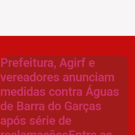
Prefeitura, Agirf e
vereadores anunciam
medidas contra Águas
de Barra do Garças
após série de