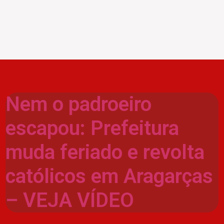
Nem o padroeiro
escapou: Prefeitura
muda feriado e revolta
católicos em Aragarças
– VEJA VÍDEO