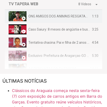
TV TAPERA WEB
8 Videos
1:13
ONG AMIGOS DOS ANIMAIS RESGATAM EMA FERIDA NA BR 070
3:25
Caso Saiury: 8 meses de angústia e busca por justiça
4:54
Tentativa chacina: Pai e filha de 2 anos assassinados em casa enquanto dormiam
5:30
Exclusivo: Prefeitura de Aragarças-GO sob suspeita de desviar maquinário público para uso privado.
14:11
AS PERGUNTAS DA TV TAPERA
ÚLTIMAS NOTÍCIAS
16:30
CASO SAIURY - SEM CORTES
Clássicos do Araguaia começa nesta sexta-feira
6:31
Mini Ginásio de Aragarças- Só a bo$ta
(7) com exposição de carros antigos em Barra do
Garças. Evento gratuito reúne veículos históricos,