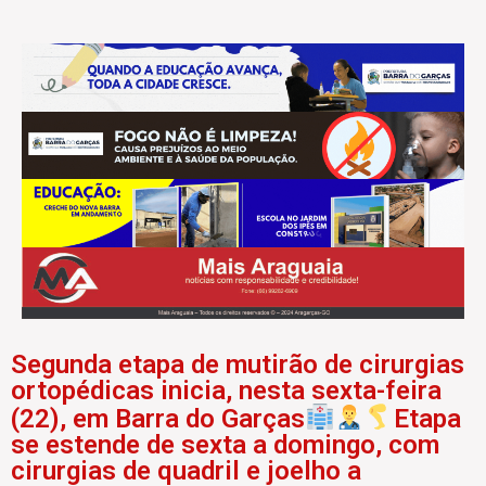
Segunda etapa de mutirão de cirurgias
ortopédicas inicia, nesta sexta-feira
(22), em Barra do Garças
Etapa
se estende de sexta a domingo, com
cirurgias de quadril e joelho a