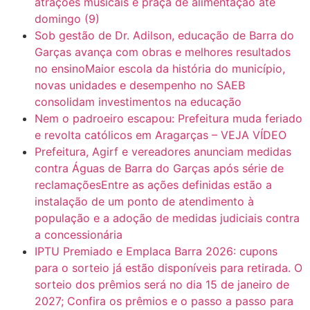
atrações musicais e praça de alimentação até
7:10
ARAGARÇAS: Uma das obras que não tem prioridade
domingo (9)
Sob gestão de Dr. Adilson, educação de Barra do
Garças avança com obras e melhores resultados
no ensinoMaior escola da história do município,
novas unidades e desempenho no SAEB
consolidam investimentos na educação
Nem o padroeiro escapou: Prefeitura muda feriado
e revolta católicos em Aragarças – VEJA VÍDEO
Prefeitura, Agirf e vereadores anunciam medidas
contra Águas de Barra do Garças após série de
reclamaçõesEntre as ações definidas estão a
instalação de um ponto de atendimento à
população e a adoção de medidas judiciais contra
a concessionária
IPTU Premiado e Emplaca Barra 2026: cupons
para o sorteio já estão disponíveis para retirada. O
sorteio dos prêmios será no dia 15 de janeiro de
2027; Confira os prêmios e o passo a passo para