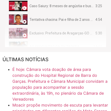
3:25
Caso Saiury: 8 meses de angústia e busca por justiça
4:54
Tentativa chacina: Pai e filha de 2 anos assassinados em casa enquanto dormiam
5:30
Exclusivo: Prefeitura de Aragarças-GO sob suspeita de desviar maquinário público para uso privado.
14:11
AS PERGUNTAS DA TV TAPERA
ÚLTIMAS NOTÍCIAS
16:30
CASO SAIURY - SEM CORTES
É hoje: Câmara vota doação de área para
6:31
Mini Ginásio de Aragarças- Só a bo$ta
construção do Hospital Regional de Barra do
Garças. Prefeitura e Câmara Municipal convidam a
população para acompanhar a sessão
7:10
ARAGARÇAS: Uma das obras que não tem prioridade
extraordinária, às 19h, no plenário da Câmara de
Vereadores
Moacir propõe movimento de escuta para levantar
prioridades em diferentes regiões de Mato Grosso