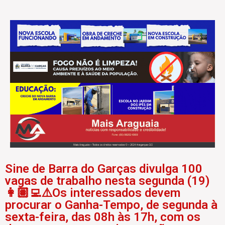
Sine de Barra do Garças divulga 100
vagas de trabalho nesta segunda (19)
👩🏽‍💻⚠️Os interessados devem
procurar o Ganha-Tempo, de segunda à
sexta-feira, das 08h às 17h, com os