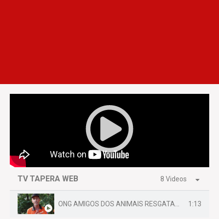
TV TAPERA WEB
8 Videos
1:13
ONG AMIGOS DOS ANIMAIS RESGATAM EMA FERIDA NA BR 070