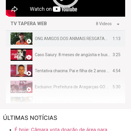
TV TAPERA WEB
8 Videos
1:13
ONG AMIGOS DOS ANIMAIS RESGATAM EMA FERIDA NA BR 070
3:25
Caso Saiury: 8 meses de angústia e busca por justiça
4:54
Tentativa chacina: Pai e filha de 2 anos assassinados em casa enquanto dormiam
5:30
Exclusivo: Prefeitura de Aragarças-GO sob suspeita de desviar maquinário público para uso privado.
14:11
AS PERGUNTAS DA TV TAPERA
ÚLTIMAS NOTÍCIAS
16:30
CASO SAIURY - SEM CORTES
É hoje: Câmara vota doação de área para