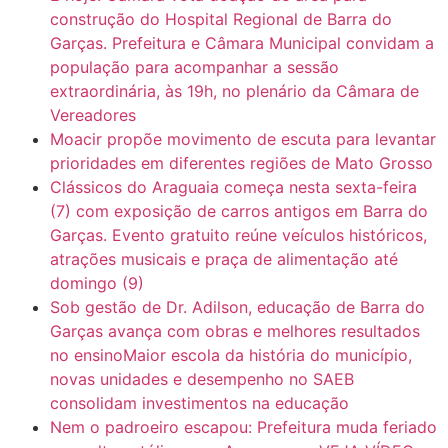
6:31
Mini Ginásio de Aragarças- Só a bo$ta
construção do Hospital Regional de Barra do
Garças. Prefeitura e Câmara Municipal convidam a
população para acompanhar a sessão
7:10
ARAGARÇAS: Uma das obras que não tem prioridade
extraordinária, às 19h, no plenário da Câmara de
Vereadores
Moacir propõe movimento de escuta para levantar
prioridades em diferentes regiões de Mato Grosso
Clássicos do Araguaia começa nesta sexta-feira
(7) com exposição de carros antigos em Barra do
Garças. Evento gratuito reúne veículos históricos,
atrações musicais e praça de alimentação até
domingo (9)
Sob gestão de Dr. Adilson, educação de Barra do
Garças avança com obras e melhores resultados
no ensinoMaior escola da história do município,
novas unidades e desempenho no SAEB
consolidam investimentos na educação
Nem o padroeiro escapou: Prefeitura muda feriado