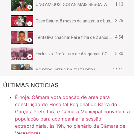
1:13
ONG AMIGOS DOS ANIMAIS RESGATAM EMA FERIDA NA BR 070
3:25
Caso Saiury: 8 meses de angústia e busca por justiça
4:54
Tentativa chacina: Pai e filha de 2 anos assassinados em casa enquanto dormiam
5:30
Exclusivo: Prefeitura de Aragarças-GO sob suspeita de desviar maquinário público para uso privado.
14:11
AS PERGUNTAS DA TV TAPERA
ÚLTIMAS NOTÍCIAS
16:30
CASO SAIURY - SEM CORTES
É hoje: Câmara vota doação de área para
6:31
Mini Ginásio de Aragarças- Só a bo$ta
construção do Hospital Regional de Barra do
Garças. Prefeitura e Câmara Municipal convidam a
população para acompanhar a sessão
7:10
ARAGARÇAS: Uma das obras que não tem prioridade
extraordinária, às 19h, no plenário da Câmara de
Vereadores