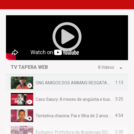
TV TAPERA WEB
8 Videos
1:13
ONG AMIGOS DOS ANIMAIS RESGATAM EMA FERIDA NA BR 070
3:25
Caso Saiury: 8 meses de angústia e busca por justiça
4:54
Tentativa chacina: Pai e filha de 2 anos assassinados em casa enquanto dormiam
5:30
Exclusivo: Prefeitura de Aragarças-GO sob suspeita de desviar maquinário público para uso privado.