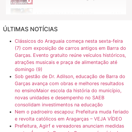
14:11
AS PERGUNTAS DA TV TAPERA
ÚLTIMAS NOTÍCIAS
16:30
CASO SAIURY - SEM CORTES
Clássicos do Araguaia começa nesta sexta-feira
6:31
Mini Ginásio de Aragarças- Só a bo$ta
(7) com exposição de carros antigos em Barra do
Garças. Evento gratuito reúne veículos históricos,
atrações musicais e praça de alimentação até
7:10
ARAGARÇAS: Uma das obras que não tem prioridade
domingo (9)
Sob gestão de Dr. Adilson, educação de Barra do
Garças avança com obras e melhores resultados
no ensinoMaior escola da história do município,
novas unidades e desempenho no SAEB
consolidam investimentos na educação
Nem o padroeiro escapou: Prefeitura muda feriado
e revolta católicos em Aragarças – VEJA VÍDEO
Prefeitura, Agirf e vereadores anunciam medidas