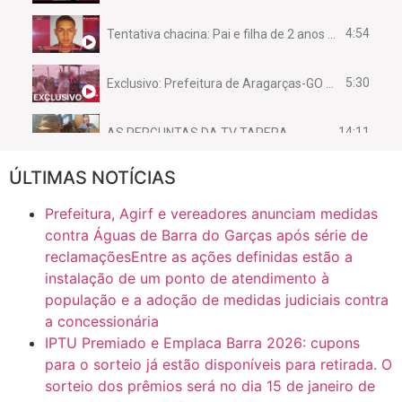
4:54
Tentativa chacina: Pai e filha de 2 anos assassinados em casa enquanto dormiam
5:30
Exclusivo: Prefeitura de Aragarças-GO sob suspeita de desviar maquinário público para uso privado.
14:11
AS PERGUNTAS DA TV TAPERA
ÚLTIMAS NOTÍCIAS
16:30
CASO SAIURY - SEM CORTES
Prefeitura, Agirf e vereadores anunciam medidas
6:31
Mini Ginásio de Aragarças- Só a bo$ta
contra Águas de Barra do Garças após série de
reclamaçõesEntre as ações definidas estão a
instalação de um ponto de atendimento à
7:10
ARAGARÇAS: Uma das obras que não tem prioridade
população e a adoção de medidas judiciais contra
a concessionária
IPTU Premiado e Emplaca Barra 2026: cupons
para o sorteio já estão disponíveis para retirada. O
sorteio dos prêmios será no dia 15 de janeiro de