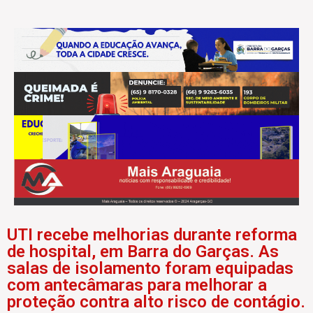
UTI recebe melhorias durante reforma
de hospital, em Barra do Garças. As
salas de isolamento foram equipadas
com antecâmaras para melhorar a
proteção contra alto risco de contágio.