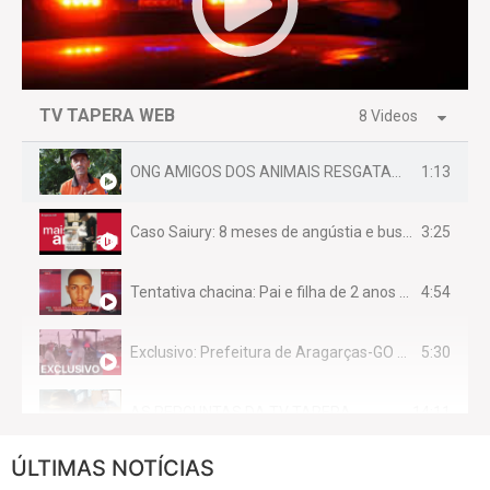
TV TAPERA WEB
8 Videos
1:13
ONG AMIGOS DOS ANIMAIS RESGATAM EMA FERIDA NA BR 070
3:25
Caso Saiury: 8 meses de angústia e busca por justiça
4:54
Tentativa chacina: Pai e filha de 2 anos assassinados em casa enquanto dormiam
5:30
Exclusivo: Prefeitura de Aragarças-GO sob suspeita de desviar maquinário público para uso privado.
14:11
AS PERGUNTAS DA TV TAPERA
ÚLTIMAS NOTÍCIAS
16:30
CASO SAIURY - SEM CORTES