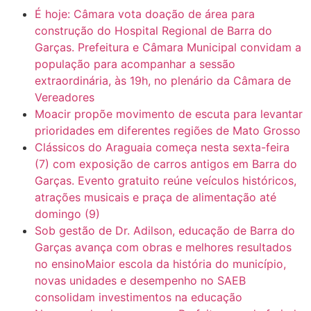
É hoje: Câmara vota doação de área para
6:31
Mini Ginásio de Aragarças- Só a bo$ta
construção do Hospital Regional de Barra do
Garças. Prefeitura e Câmara Municipal convidam a
população para acompanhar a sessão
7:10
ARAGARÇAS: Uma das obras que não tem prioridade
extraordinária, às 19h, no plenário da Câmara de
Vereadores
Moacir propõe movimento de escuta para levantar
prioridades em diferentes regiões de Mato Grosso
Clássicos do Araguaia começa nesta sexta-feira
(7) com exposição de carros antigos em Barra do
Garças. Evento gratuito reúne veículos históricos,
atrações musicais e praça de alimentação até
domingo (9)
Sob gestão de Dr. Adilson, educação de Barra do
Garças avança com obras e melhores resultados
no ensinoMaior escola da história do município,
novas unidades e desempenho no SAEB
consolidam investimentos na educação