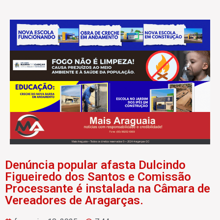
Denúncia popular afasta Dulcindo
Figueiredo dos Santos e Comissão
Processante é instalada na Câmara de
Vereadores de Aragarças.