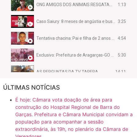
1:13
ONG AMIGOS DOS ANIMAIS RESGATAM EMA FERIDA NA BR 070
3:25
Caso Saiury: 8 meses de angústia e busca por justiça
4:54
Tentativa chacina: Pai e filha de 2 anos assassinados em casa enquanto dormiam
5:30
Exclusivo: Prefeitura de Aragarças-GO sob suspeita de desviar maquinário público para uso privado.
14:11
AS PERGUNTAS DA TV TAPERA
ÚLTIMAS NOTÍCIAS
16:30
CASO SAIURY - SEM CORTES
É hoje: Câmara vota doação de área para
6:31
Mini Ginásio de Aragarças- Só a bo$ta
construção do Hospital Regional de Barra do
Garças. Prefeitura e Câmara Municipal convidam a
população para acompanhar a sessão
7:10
ARAGARÇAS: Uma das obras que não tem prioridade
extraordinária, às 19h, no plenário da Câmara de
Vereadores