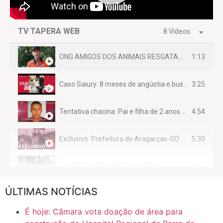
TV TAPERA WEB
8 Videos
1:13
ONG AMIGOS DOS ANIMAIS RESGATAM EMA FERIDA NA BR 070
3:25
Caso Saiury: 8 meses de angústia e busca por justiça
4:54
Tentativa chacina: Pai e filha de 2 anos assassinados em casa enquanto dormiam
5:30
Exclusivo: Prefeitura de Aragarças-GO sob suspeita de desviar maquinário público para uso privado.
14:11
AS PERGUNTAS DA TV TAPERA
ÚLTIMAS NOTÍCIAS
16:30
CASO SAIURY - SEM CORTES
É hoje: Câmara vota doação de área para
6:31
Mini Ginásio de Aragarças- Só a bo$ta