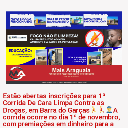
Estão abertas inscrições para 1ª
Corrida De Cara Limpa Contra as
Drogas, em Barra do Garças
A
corrida ocorre no dia 1º de novembro,
com premiações em dinheiro para a