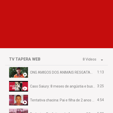
TV TAPERA WEB
8 Videos
1:13
ONG AMIGOS DOS ANIMAIS RESGATAM EMA FERIDA NA BR 070
3:25
Caso Saiury: 8 meses de angústia e busca por justiça
4:54
Tentativa chacina: Pai e filha de 2 anos assassinados em casa enquanto dormiam