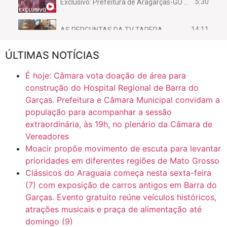
5:30
Exclusivo: Prefeitura de Aragarças-GO sob suspeita de desviar maquinário público para uso privado.
14:11
AS PERGUNTAS DA TV TAPERA
ÚLTIMAS NOTÍCIAS
16:30
CASO SAIURY - SEM CORTES
É hoje: Câmara vota doação de área para
6:31
Mini Ginásio de Aragarças- Só a bo$ta
construção do Hospital Regional de Barra do
Garças. Prefeitura e Câmara Municipal convidam a
população para acompanhar a sessão
7:10
ARAGARÇAS: Uma das obras que não tem prioridade
extraordinária, às 19h, no plenário da Câmara de
Vereadores
Moacir propõe movimento de escuta para levantar
prioridades em diferentes regiões de Mato Grosso
Clássicos do Araguaia começa nesta sexta-feira
(7) com exposição de carros antigos em Barra do
Garças. Evento gratuito reúne veículos históricos,
atrações musicais e praça de alimentação até
domingo (9)