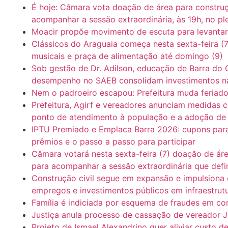
É hoje: Câmara vota doação de área para construç
acompanhar a sessão extraordinária, às 19h, no p
Moacir propõe movimento de escuta para levantar
Clássicos do Araguaia começa nesta sexta-feira (7
musicais e praça de alimentação até domingo (9)
Sob gestão de Dr. Adilson, educação de Barra do 
desempenho no SAEB consolidam investimentos n
Nem o padroeiro escapou: Prefeitura muda feriad
Prefeitura, Agirf e vereadores anunciam medidas 
ponto de atendimento à população e a adoção de m
IPTU Premiado e Emplaca Barra 2026: cupons para o
prêmios e o passo a passo para participar
Câmara votará nesta sexta-feira (7) doação de ár
para acompanhar a sessão extraordinária que defi
Construção civil segue em expansão e impulsiona
empregos e investimentos públicos em infraestrut
Família é indiciada por esquema de fraudes em co
Justiça anula processo de cassação de vereador J
Projeto de Ismael Alexandrino quer aliviar custo 