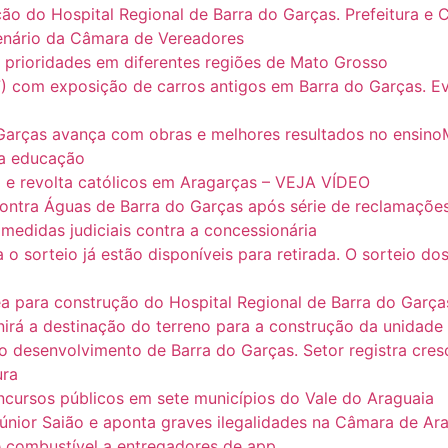
ão do Hospital Regional de Barra do Garças. Prefeitura e
lenário da Câmara de Vereadores
 prioridades em diferentes regiões de Mato Grosso
) com exposição de carros antigos em Barra do Garças. Eve
Garças avança com obras e melhores resultados no ensinoMa
a educação
o e revolta católicos em Aragarças – VEJA VÍDEO
contra Águas de Barra do Garças após série de reclamações
edidas judiciais contra a concessionária
 sorteio já estão disponíveis para retirada. O sorteio dos
ea para construção do Hospital Regional de Barra do Garç
nirá a destinação do terreno para a construção da unidade
 o desenvolvimento de Barra do Garças. Setor registra c
ura
ncursos públicos em sete municípios do Vale do Araguaia
únior Saião e aponta graves ilegalidades na Câmara de Ar
de combustível a entregadores de app