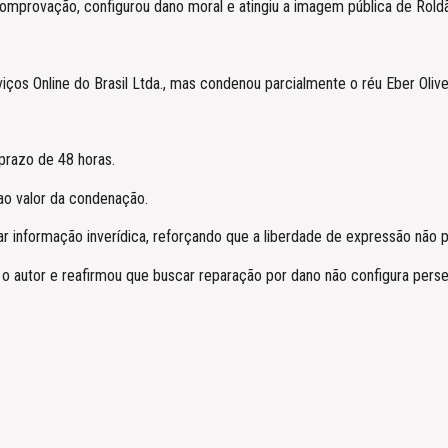
m comprovação, configurou dano moral e atingiu a imagem pública de Rold
os Online do Brasil Ltda., mas condenou parcialmente o réu Eber Olivei
prazo de 48 horas.
ao valor da condenação.
gar informação inverídica, reforçando que a liberdade de expressão não
o autor e reafirmou que buscar reparação por dano não configura perseg