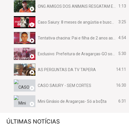
1:13
ONG AMIGOS DOS ANIMAIS RESGATAM EMA FERIDA NA BR 070
3:25
Caso Saiury: 8 meses de angústia e busca por justiça
4:54
Tentativa chacina: Pai e filha de 2 anos assassinados em casa enquanto dormiam
5:30
Exclusivo: Prefeitura de Aragarças-GO sob suspeita de desviar maquinário público para uso privado.
14:11
AS PERGUNTAS DA TV TAPERA
16:30
CASO SAIURY - SEM CORTES
6:31
Mini Ginásio de Aragarças- Só a bo$ta
7:10
ARAGARÇAS: Uma das obras que não tem prioridade
ÚLTIMAS NOTÍCIAS