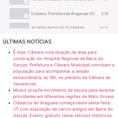
5:30
Exclusivo: Prefeitura de Aragarças-GO sob suspeita de desviar maquinário público para uso privado.
14:11
AS PERGUNTAS DA TV TAPERA
ÚLTIMAS NOTÍCIAS
16:30
CASO SAIURY - SEM CORTES
É hoje: Câmara vota doação de área para
6:31
Mini Ginásio de Aragarças- Só a bo$ta
construção do Hospital Regional de Barra do
Garças. Prefeitura e Câmara Municipal convidam a
população para acompanhar a sessão
7:10
ARAGARÇAS: Uma das obras que não tem prioridade
extraordinária, às 19h, no plenário da Câmara de
Vereadores
Moacir propõe movimento de escuta para levantar
prioridades em diferentes regiões de Mato Grosso
Clássicos do Araguaia começa nesta sexta-feira
(7) com exposição de carros antigos em Barra do
Garças. Evento gratuito reúne veículos históricos,