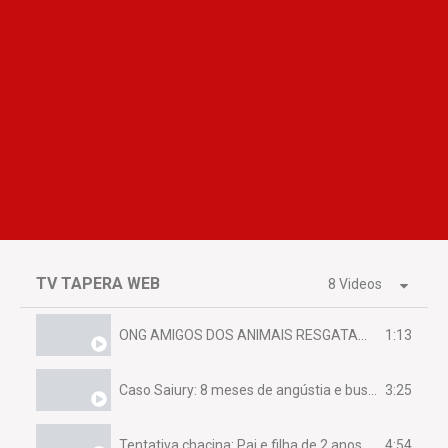
TV TAPERA WEB
8 Videos
1:13
ONG AMIGOS DOS ANIMAIS RESGATAM EMA FERIDA NA BR 070
3:25
Caso Saiury: 8 meses de angústia e busca por justiça
4:54
Tentativa chacina: Pai e filha de 2 anos assassinados em casa enquanto dormiam