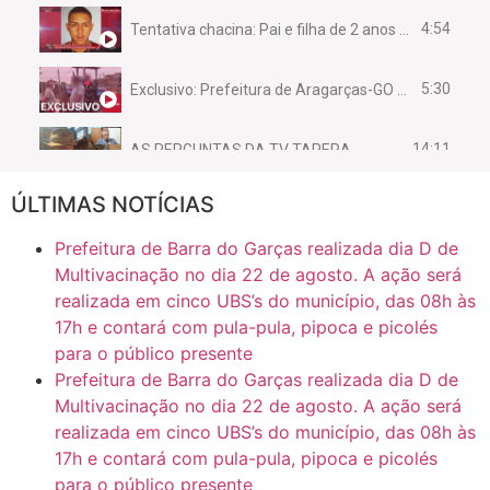
4:54
Tentativa chacina: Pai e filha de 2 anos assassinados em casa enquanto dormiam
5:30
Exclusivo: Prefeitura de Aragarças-GO sob suspeita de desviar maquinário público para uso privado.
14:11
AS PERGUNTAS DA TV TAPERA
ÚLTIMAS NOTÍCIAS
16:30
CASO SAIURY - SEM CORTES
Prefeitura de Barra do Garças realizada dia D de
6:31
Mini Ginásio de Aragarças- Só a bo$ta
Multivacinação no dia 22 de agosto. A ação será
realizada em cinco UBS’s do município, das 08h às
17h e contará com pula-pula, pipoca e picolés
7:10
ARAGARÇAS: Uma das obras que não tem prioridade
para o público presente
Prefeitura de Barra do Garças realizada dia D de
Multivacinação no dia 22 de agosto. A ação será
realizada em cinco UBS’s do município, das 08h às
17h e contará com pula-pula, pipoca e picolés
para o público presente